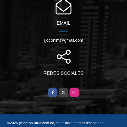
EMAIL
gcconim@gmail.com
REDES SOCIALES
Facebook
X
Instagram
©2026
gcinmobiliaria.com.co
, todos los derechos reservados.