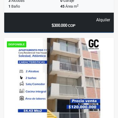
3
Alcobas
0
Garaje
2
1
Baño
45
Área m
Alquiler
$300.000
COP
DISPONIBLE