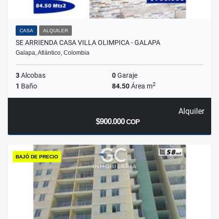
CASA
ALQUILER
SE ARRIENDA CASA VILLA OLIMPICA - GALAPA
Galapa, Atlántico, Colombia
3
Alcobas
0
Garaje
2
1
Baño
84.50
Área m
Alquiler
$900.000
COP
BAJÓ DE PRECIO