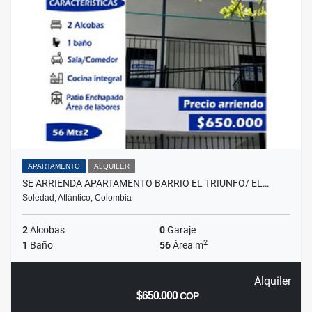
APARTAMENTO
ALQUILER
SE ARRIENDA APARTAMENTO BARRIO EL TRIUNFO/ EL…
Soledad, Atlántico, Colombia
2
Alcobas
0
Garaje
2
1
Baño
56
Área m
Alquiler
$650.000
COP