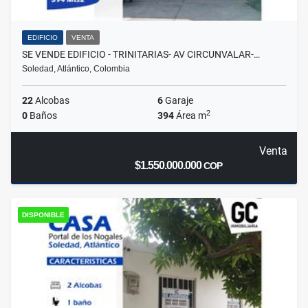
EDIFICIO
VENTA
SE VENDE EDIFICIO - TRINITARIAS- AV CIRCUNVALAR-…
Soledad, Atlántico, Colombia
22
Alcobas
6
Garaje
2
0
Baños
394
Área m
Venta
$1.550.000.000
COP
DISPONIBLE