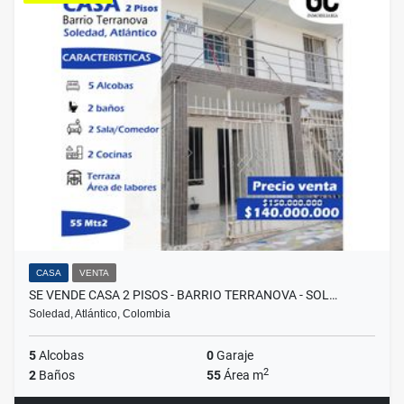
CASA
VENTA
SE VENDE CASA 2 PISOS - BARRIO TERRANOVA - SOL…
Soledad, Atlántico, Colombia
5
Alcobas
0
Garaje
2
2
Baños
55
Área m