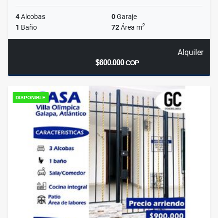
4
Alcobas
0
Garaje
2
1
Baño
72
Área m
Alquiler
$600.000
COP
DISPONIBLE