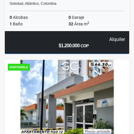
Soledad, Atlántico, Colombia
0
Alcobas
0
Garaje
2
1
Baño
32
Área m
Alquiler
$1.200.000
COP
DISPONIBLE