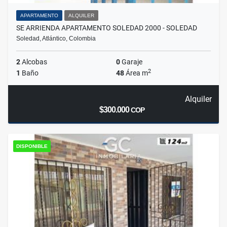
APARTAMENTO
ALQUILER
SE ARRIENDA APARTAMENTO SOLEDAD 2000 - SOLEDAD
Soledad, Atlántico, Colombia
2
Alcobas
0
Garaje
2
1
Baño
48
Área m
Alquiler
$300.000
COP
DISPONIBLE