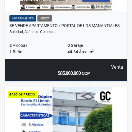
APARTAMENTO
VENTA
SE VENDE APARTAMENTO / PORTAL DE LOS MANANTIALES
Soledad, Atlántico, Colombia
2
Alcobas
0
Garaje
2
1
Baño
44.34
Área m
Venta
$85.000.000
COP
BAJÓ DE PRECIO