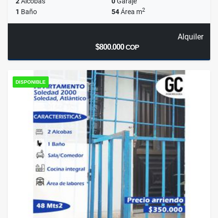
2
Alcobas
0
Garaje
2
1
Baño
54
Área m
Alquiler
$800.000
COP
DISPONIBLE