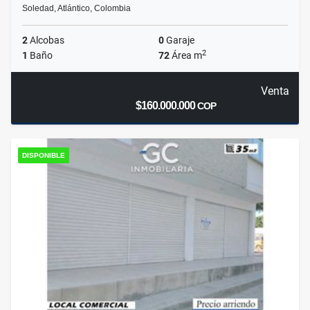
Soledad, Atlántico, Colombia
2
Alcobas
0
Garaje
2
1
Baño
72
Área m
Venta
$160.000.000
COP
DISPONIBLE