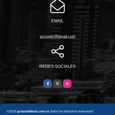
EMAIL
gcconim@gmail.com
REDES SOCIALES
Facebook
X
Instagram
©2026
gcinmobiliaria.com.co
, todos los derechos reservados.