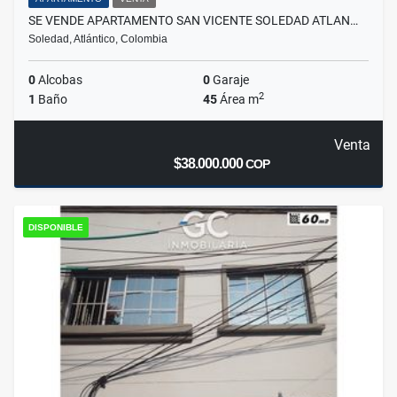
SE VENDE APARTAMENTO SAN VICENTE SOLEDAD ATLAN…
Soledad, Atlántico, Colombia
0
Alcobas
0
Garaje
2
1
Baño
45
Área m
Venta
$38.000.000
COP
DISPONIBLE