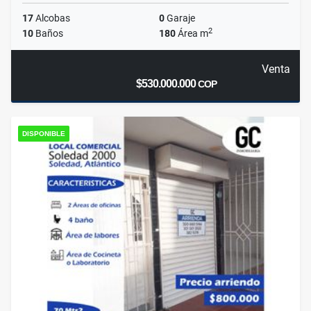
17
Alcobas
0
Garaje
2
10
Baños
180
Área m
Venta
$530.000.000
COP
DISPONIBLE