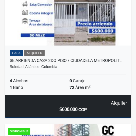
CASA
ALQUILER
SE ARRIENDA CASA 2DO PISO / CIUDADELA METROPOLIT…
Soledad, Atlántico, Colombia
4
Alcobas
0
Garaje
2
1
Baño
72
Área m
Alquiler
$600.000
COP
DISPONIBLE