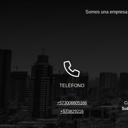
Somos una empresa c
TELÉFONO
+573006605166
C
Sol
+573829216