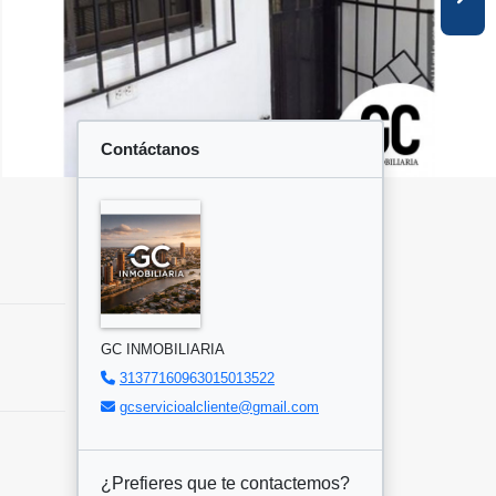
Contáctanos
GC INMOBILIARIA
31377160963015013522
gcservicioalcliente@gmail.com
¿Prefieres que te contactemos?