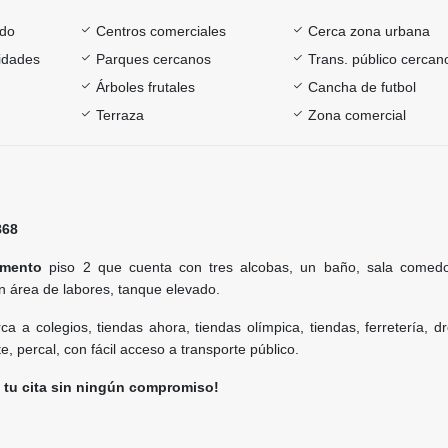
ado
Centros comerciales
Cerca zona urbana
sidades
Parques cercanos
Trans. público cercan
Árboles frutales
Cancha de futbol
Terraza
Zona comercial
868
amento
piso 2 que cuenta con tres alcobas, un baño, sala comedo
n área de labores, tanque elevado.
a a colegios, tiendas ahora, tiendas olímpica, tiendas, ferretería, d
e, percal, con fácil acceso a transporte público.
 tu cita sin ningún compromiso!