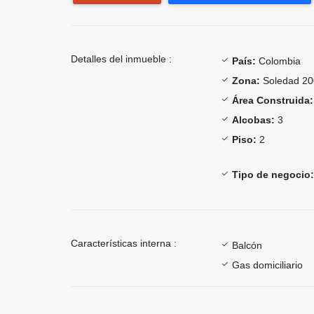
Detalles del inmueble :
País:
Colombia
Zona:
Soledad 20
Área Construida:
Alcobas:
3
Piso:
2
Tipo de negocio:
Características interna :
Balcón
Gas domiciliario