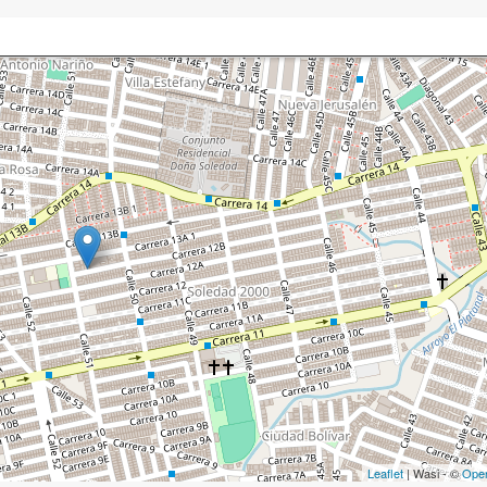
Leaflet
| Wasi - ©
Ope