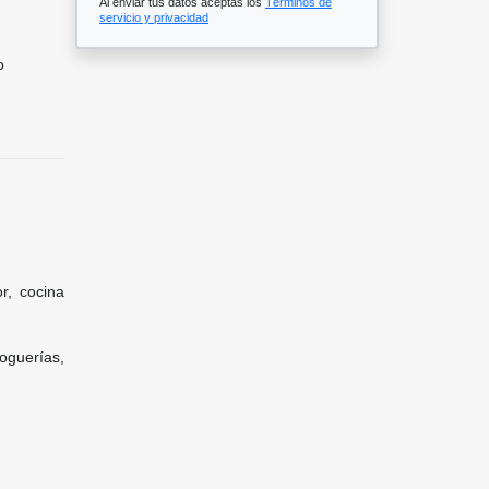
Al enviar tus datos aceptas los
Términos de
servicio y privacidad
o
r, cocina
roguerías,