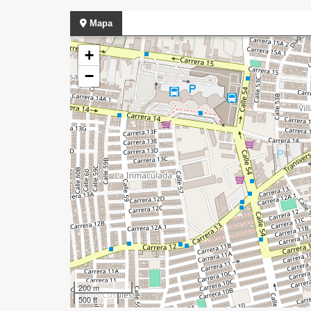
Mapa
+
−
200 m
500 ft