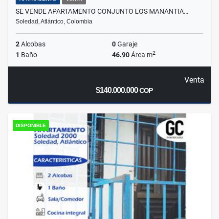
SE VENDE APARTAMENTO CONJUNTO LOS MANANTIA…
Soledad, Atlántico, Colombia
2
Alcobas
0
Garaje
2
1
Baño
46.90
Área m
Venta
$140.000.000
COP
DISPONIBLE