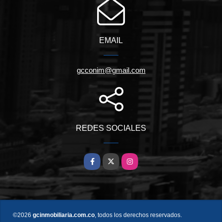
EMAIL
gcconim@gmail.com
REDES SOCIALES
Facebook
X
Instagram
©2026
gcinmobiliaria.com.co
, todos los derechos reservados.