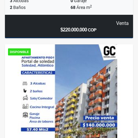
3
Alcobas
0
Garaje
2
2
Baños
68
Área m
Venta
$220.000.000
COP
DISPONIBLE