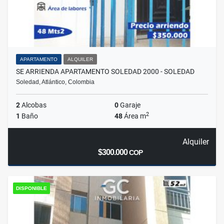
APARTAMENTO
ALQUILER
SE ARRIENDA APARTAMENTO SOLEDAD 2000 - SOLEDAD
Soledad, Atlántico, Colombia
2
Alcobas
0
Garaje
2
1
Baño
48
Área m
Alquiler
$300.000
COP
DISPONIBLE