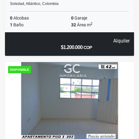
Soledad, Atlántico, Colombia
0
Alcobas
0
Garaje
2
1
Baño
32
Área m
Alquiler
$1.200.000
COP
DISPONIBLE