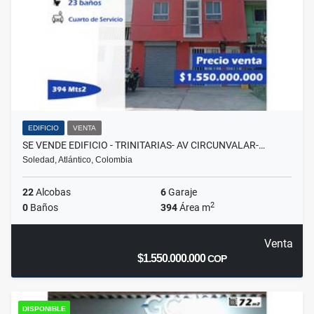
EDIFICIO
VENTA
SE VENDE EDIFICIO - TRINITARIAS- AV CIRCUNVALAR-…
Soledad, Atlántico, Colombia
22
Alcobas
6
Garaje
2
0
Baños
394
Área m
Venta
$1.550.000.000
COP
DISPONIBLE