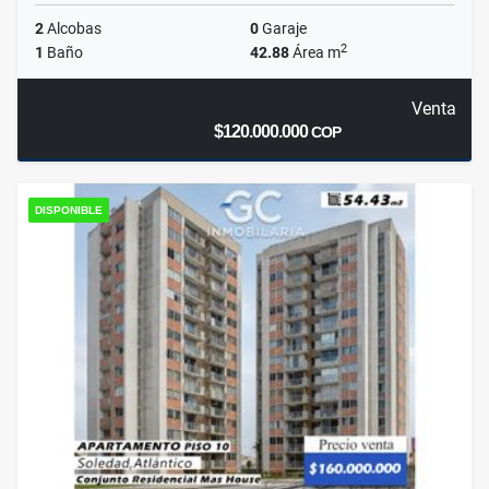
2
Alcobas
0
Garaje
2
1
Baño
42.88
Área m
Venta
$120.000.000
COP
DISPONIBLE