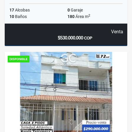
17
Alcobas
0
Garaje
2
10
Baños
180
Área m
Venta
$530.000.000
COP
DISPONIBLE