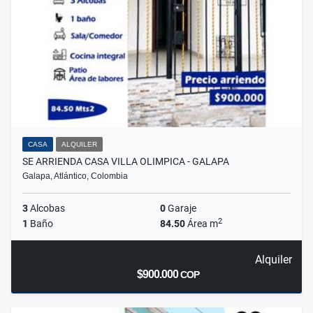
CASA
ALQUILER
SE ARRIENDA CASA VILLA OLIMPICA - GALAPA
Galapa, Atlántico, Colombia
3
Alcobas
0
Garaje
2
1
Baño
84.50
Área m
Alquiler
$900.000
COP