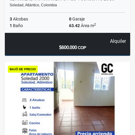
Soledad, Atlántico, Colombia
3
Alcobas
0
Garaje
2
1
Baño
63.42
Área m
Alquiler
$600.000
COP
BAJÓ DE PRECIO