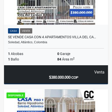
CASA
VENTA
SE VENDE CASA CON 4 APARTAMENTOS VILLA DEL CA…
Soledad, Atlántico, Colombia
1
Alcobas
0
Garaje
2
1
Baño
84
Área m
Venta
$380.000.000
COP
DISPONIBLE