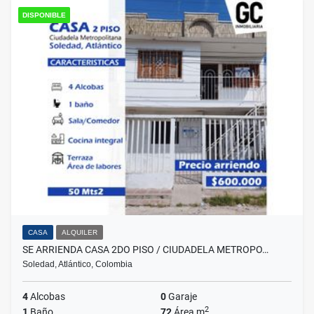
DISPONIBLE
CASA
ALQUILER
SE ARRIENDA CASA 2DO PISO / CIUDADELA METROPO…
Soledad, Atlántico, Colombia
4
Alcobas
0
Garaje
2
1
Baño
72
Área m