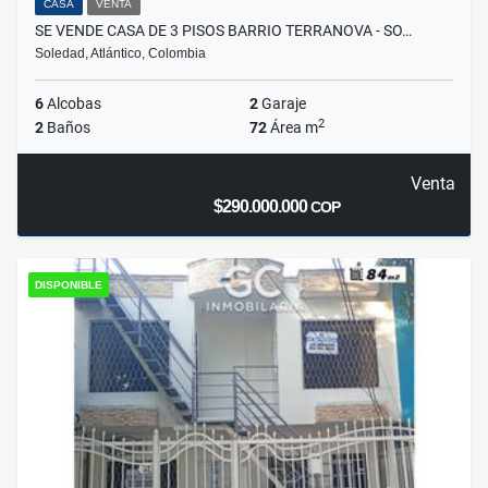
CASA
VENTA
SE VENDE CASA DE 3 PISOS BARRIO TERRANOVA - SO…
Soledad, Atlántico, Colombia
6
Alcobas
2
Garaje
2
2
Baños
72
Área m
Venta
$290.000.000
COP
DISPONIBLE