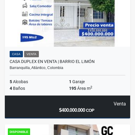
CASA
VENTA
CASA DUPLEX EN VENTA | BARRIO EL LIMÓN
Barranquilla, Atlántico, Colombia
5
Alcobas
1
Garaje
2
4
Baños
195
Área m
Venta
$400.000.000
COP
DISPONIBLE