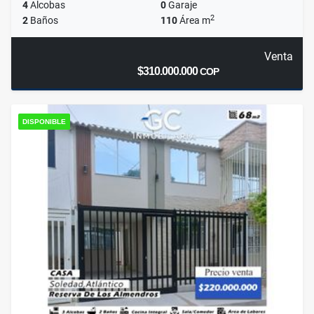
4
Alcobas
0
Garaje
2
2
Baños
110
Área m
Venta
$310.000.000
COP
DISPONIBLE