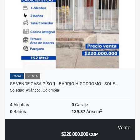
CASA
VENTA
SE VENDE CASA PÍSO 1 - BARRIO HIPODROMO - SOLE…
Soledad, Atlántico, Colombia
4
Alcobas
0
Garaje
2
0
Baños
139.87
Área m
Venta
$220.000.000
COP