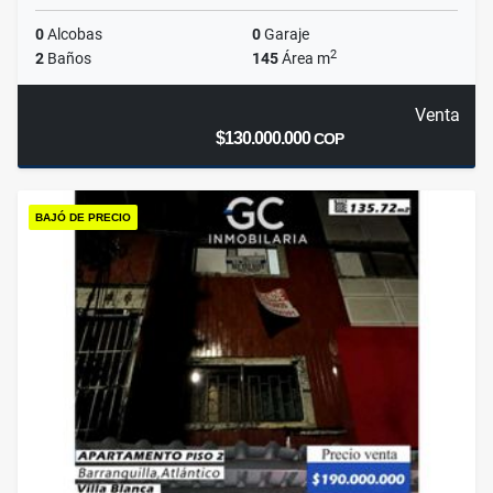
0
Alcobas
0
Garaje
2
2
Baños
145
Área m
Venta
$130.000.000
COP
BAJÓ DE PRECIO