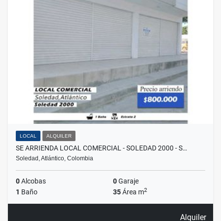
LOCAL
ALQUILER
SE ARRIENDA LOCAL COMERCIAL - SOLEDAD 2000 - S…
Soledad, Atlántico, Colombia
0
Alcobas
0
Garaje
2
1
Baño
35
Área m
Alquiler