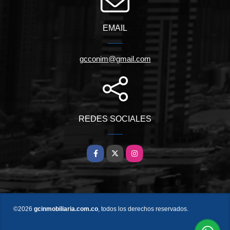
EMAIL
gcconim@gmail.com
REDES SOCIALES
Facebook
X
Instagram
©2026
gcinmobiliaria.com.co
, todos los derechos reservados.