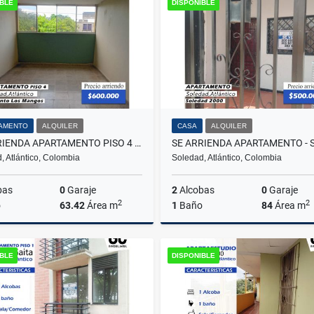
IBLE
DISPONIBLE
$230.000.000
$120.000.000
AMENTO
ALQUILER
CASA
ALQUILER
SE ARRIENDA APARTAMENTO PISO 4 CONJUNTO LOS MANGOS - SOLEDAD
, Atlántico, Colombia
Soledad, Atlántico, Colombia
bas
0
Garaje
2
Alcobas
0
Garaje
2
2
o
63.42
Área m
1
Baño
84
Área m
Alquiler
Venta
A
IBLE
DISPONIBLE
$600.000
$120.000.000
$500.000