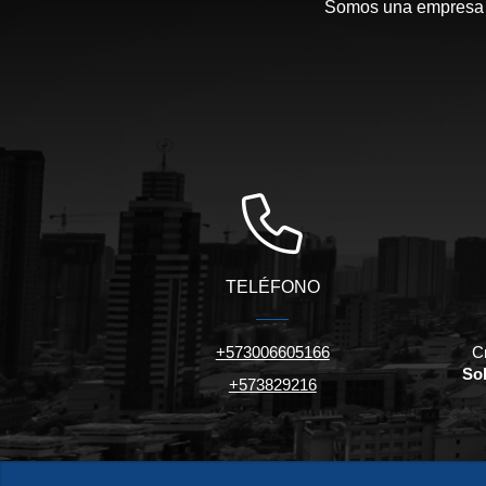
Somos una empresa c
TELÉFONO
+573006605166
C
Sol
+573829216