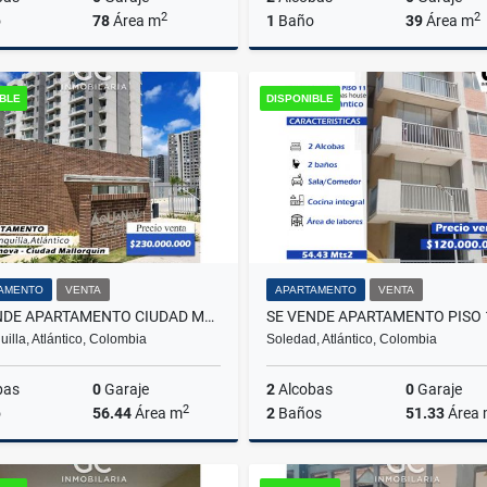
2
2
o
78
Área m
1
Baño
39
Área m
Venta
A
IBLE
DISPONIBLE
$102.000.000
$650.000
AMENTO
VENTA
APARTAMENTO
VENTA
SE VENDE APARTAMENTO CIUDAD MALLORQUIN - AQUANOVA - BARRANQUILLA
uilla, Atlántico, Colombia
Soledad, Atlántico, Colombia
bas
0
Garaje
2
Alcobas
0
Garaje
2
o
56.44
Área m
2
Baños
51.33
Área
Venta