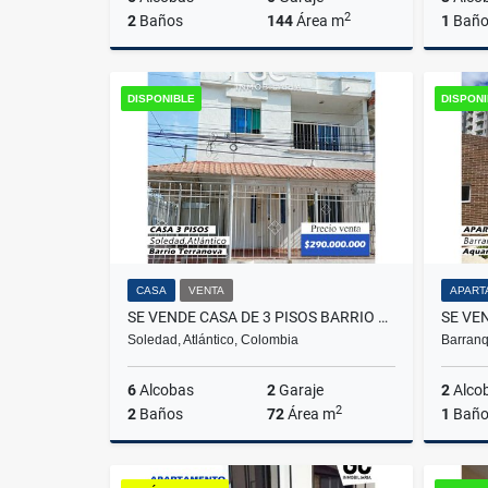
2
2
Baños
144
Área m
1
Bañ
Venta
DISPONIBLE
DISPON
$280.000.000
CASA
VENTA
APART
SE VENDE CASA DE 3 PISOS BARRIO TERRANOVA - SOLEDAD
Soledad, Atlántico, Colombia
Barranq
6
Alcobas
2
Garaje
2
Alco
2
2
Baños
72
Área m
1
Bañ
Venta