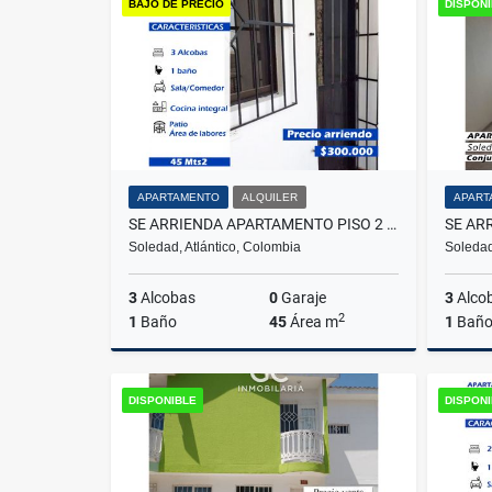
BAJÓ DE PRECIO
DISPON
$290.000.000
APARTAMENTO
ALQUILER
APART
SE ARRIENDA APARTAMENTO PISO 2 SOLEDAD 2000 (SOLEDAD, ATLANTICO)
Soledad, Atlántico, Colombia
Soledad
3
Alcobas
0
Garaje
3
Alco
2
1
Baño
45
Área m
1
Bañ
Alquiler
DISPONIBLE
DISPON
$300.000