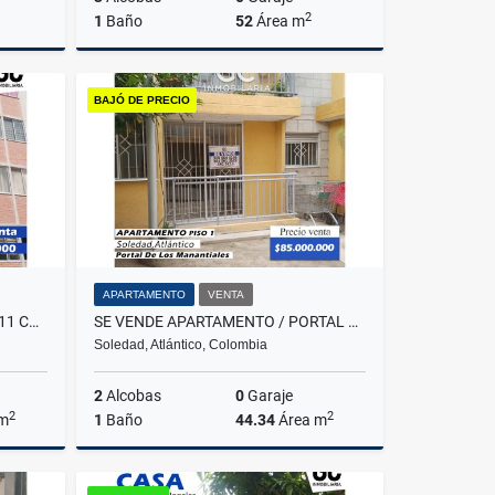
2
1
Baño
52
Área m
lquiler
Alquiler
BAJÓ DE PRECIO
$700.000
APARTAMENTO
VENTA
SE VENDE APARTAMENTO PISO 11 CONJUNTO RESIDENCIAL MAS HOUSE
SE VENDE APARTAMENTO / PORTAL DE LOS MANANTIALES
Soledad, Atlántico, Colombia
2
Alcobas
0
Garaje
2
2
 m
1
Baño
44.34
Área m
Venta
Venta