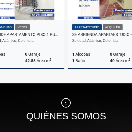
AMENTO
VENTA
APARTAESTUDIO
ALQUILER
SE VENDE APARTAMENTO PISO 1 PUERTO GAITA- SOLEDAD
, Atlántico, Colombia
Soledad, Atlántico, Colombia
bas
0
Garaje
1
Alcobas
0
Garaje
2
2
o
42.88
Área m
1
Baño
40
Área m
Venta
A
$120.000.000
$500.000
QUIÉNES SOMOS