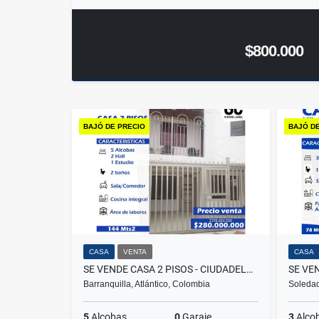
$800.000
BAJÓ DE PRECIO
BAJÓ D
CASA
VENTA
CASA
SE VENDE CASA 2 PISOS - CIUDADELA 20 DE JULIO - BARRANQUILLA
Barranquilla, Atlántico, Colombia
Soledad
5
Alcobas
0
Garaje
3
Alco