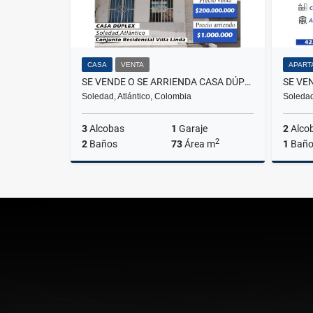
CASA
VENTA
APART
SE VENDE O SE ARRIENDA CASA DÚPLEX - CONJUNTO RESIDENCIAL VILLA LINDA
Soledad, Atlántico, Colombia
Soledad
3
Alcobas
1
Garaje
2
Alco
2
2
Baños
73
Área m
1
Bañ
Venta
Alquiler
$200.000.000
$1.000.000