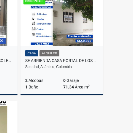
DISPONIBLE
$85.000.000
CASA
ALQUILER
SE ARRIENDA APARTAMENTO - SOLEDAD 2000
SE ARRIENDA CASA PORTAL DE LOS NOGALES - SOLEDAD
Soledad, Atlántico, Colombia
2
Alcobas
0
Garaje
2
1
Baño
71.34
Área m
lquiler
Alquiler
$650.000