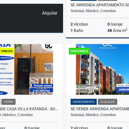
Soledad, Atlántico, Colombia
Alquiler
2
Alcobas
0
Garaje
2
1
Baño
48
Área m
A
E PRECIO
DISPONIBLE
$300.000
VENTA
APARTAMENTO
ALQUILER
SE VENDE CASA VILLA KATANGA - SOLEDAD
, Atlántico, Colombia
Soledad, Atlántico, Colombia
bas
0
Garaje
2
Alcobas
0
Garaje