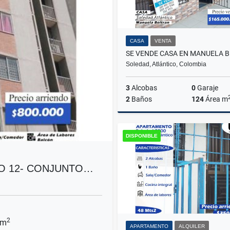
CASA
VENTA
Soledad, Atlántico, Colombia
3
Alcobas
0
Garaje
2
Baños
124
Área m
DISPONIBLE
$165.000.000
SO 12- CONJUNTO…
2
 m
APARTAMENTO
ALQUILER