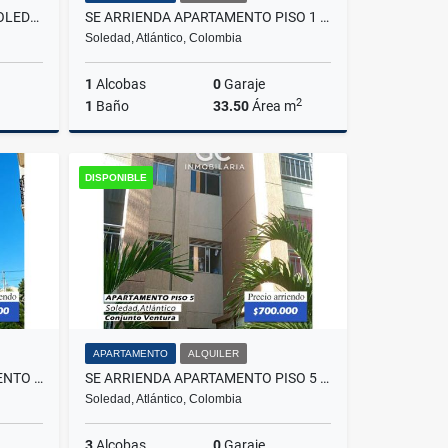
SE ARRIENDA APARTAMENTO SOLEDAD 2000 - SOLEDAD
SE ARRIENDA APARTAMENTO PISO 1 VILLA DEL CARMEN 102
Soledad, Atlántico, Colombia
1
Alcobas
0
Garaje
2
1
Baño
33.50
Área m
lquiler
Alquiler
DISPONIBLE
$525.000
APARTAMENTO
ALQUILER
SE VENDE ARRIENDA APARTAMENTO PISO 5 PUERTO GAITA
SE ARRIENDA APARTAMENTO PISO 5 - CONJUNTO VENTURA
Soledad, Atlántico, Colombia
3
Alcobas
0
Garaje