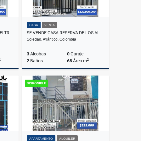
CASA
VENTA
SE VENDE CASA EN MANUELA BELTRAN - SOLEDAD
SE VENDE CASA RESERVA DE LOS ALMENDROS - SOLEDAD
Soledad, Atlántico, Colombia
3
Alcobas
0
Garaje
2
2
2
Baños
68
Área m
Venta
Venta
DISPONIBLE
$220.000.000
APARTAMENTO
ALQUILER