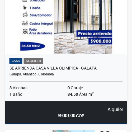
CASA
ALQUILER
SE ARRIENDA CASA VILLA OLIMPICA - GALAPA
Galapa, Atlántico, Colombia
3
Alcobas
0
Garaje
2
1
Baño
84.50
Área m
Alquiler
$900.000
COP