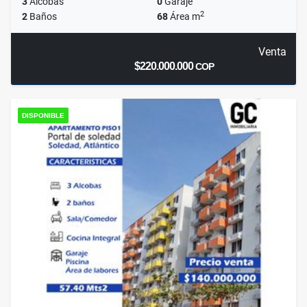
3
Alcobas
0
Garaje
2
2
Baños
68
Área m
Venta
$220.000.000
COP
DISPONIBLE