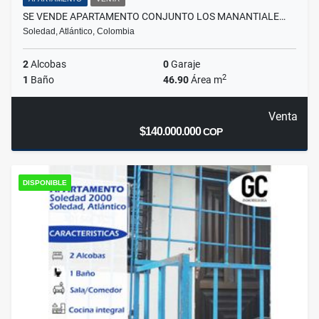
SE VENDE APARTAMENTO CONJUNTO LOS MANANTIALE…
Soledad, Atlántico, Colombia
2
Alcobas
0
Garaje
2
1
Baño
46.90
Área m
Venta
$140.000.000
COP
DISPONIBLE