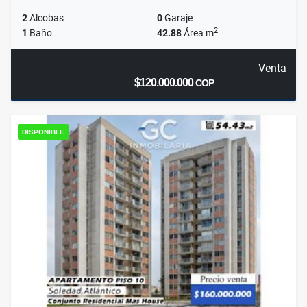
2
Alcobas
0
Garaje
2
1
Baño
42.88
Área m
Venta
$120.000.000
COP
DISPONIBLE