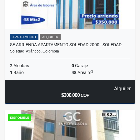
APARTAMENTO
ALQUILER
SE ARRIENDA APARTAMENTO SOLEDAD 2000 - SOLEDAD
Soledad, Atlántico, Colombia
2
Alcobas
0
Garaje
2
1
Baño
48
Área m
Alquiler
$300.000
COP
DISPONIBLE