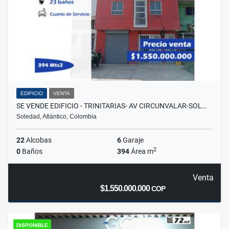
EDIFICIO
VENTA
SE VENDE EDIFICIO - TRINITARIAS- AV CIRCUNVALAR-SOL…
Soledad, Atlántico, Colombia
22
Alcobas
6
Garaje
2
0
Baños
394
Área m
Venta
$1.550.000.000
COP
DISPONIBLE