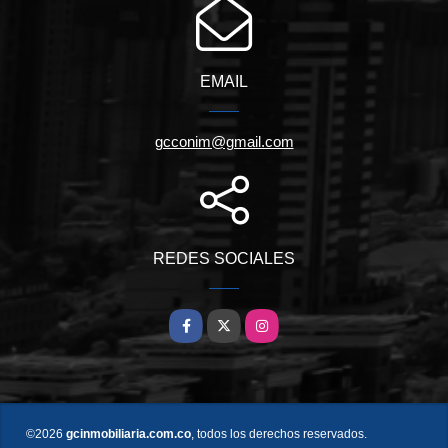
EMAIL
gcconim@gmail.com
REDES SOCIALES
Facebook
X
Instagram
©2026
gcinmobiliaria.com.co
, todos los derechos reservados.