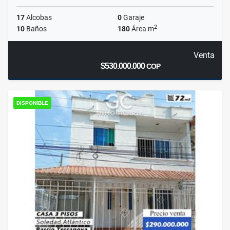
17
Alcobas
0
Garaje
2
10
Baños
180
Área m
Venta
$530.000.000
COP
DISPONIBLE