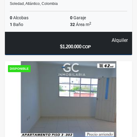
Soledad, Atlántico, Colombia
0
Alcobas
0
Garaje
2
1
Baño
32
Área m
Alquiler
$1.200.000
COP
DISPONIBLE