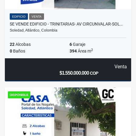
EDIFICIO
VENTA
SE VENDE EDIFICIO - TRINITARIAS- AV CIRCUNVALAR-SOL…
Soledad, Atlántico, Colombia
22
Alcobas
6
Garaje
2
0
Baños
394
Área m
Venta
$1.550.000.000
COP
DISPONIBLE