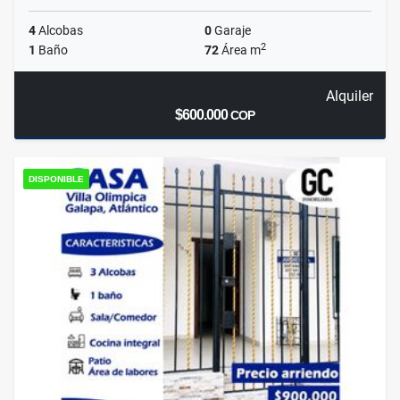
4
Alcobas
0
Garaje
2
1
Baño
72
Área m
Alquiler
$600.000
COP
DISPONIBLE