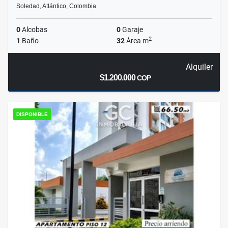
Soledad, Atlántico, Colombia
0
Alcobas
0
Garaje
2
1
Baño
32
Área m
Alquiler
$1.200.000
COP
DISPONIBLE