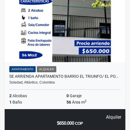
APARTAMENTO
ALQUILER
SE ARRIENDA APARTAMENTO BARRIO EL TRIUNFO/ EL PO…
Soledad, Atlántico, Colombia
2
Alcobas
0
Garaje
2
1
Baño
56
Área m
Alquiler
$650.000
COP