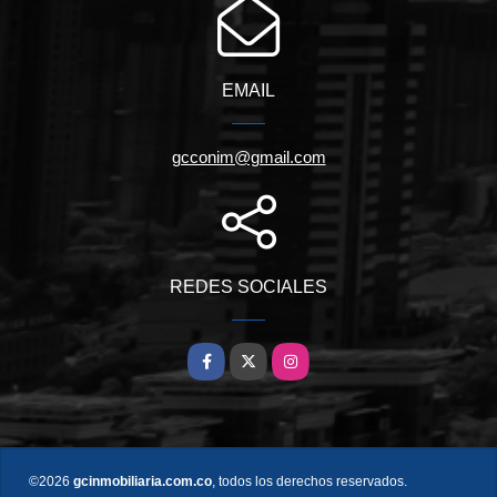
EMAIL
gcconim@gmail.com
REDES SOCIALES
Facebook
X
Instagram
©2026
gcinmobiliaria.com.co
, todos los derechos reservados.