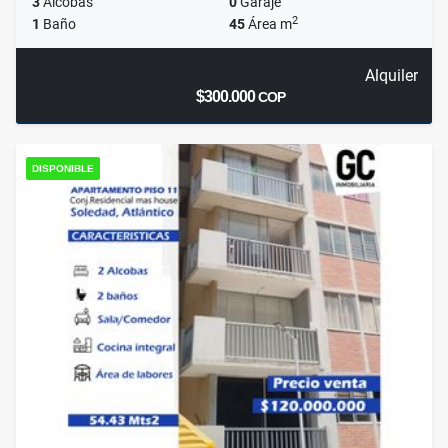
3
Alcobas
0
Garaje
2
1
Baño
45
Área m
Alquiler
$300.000
COP
DISPONIBLE