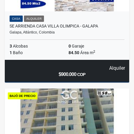
CASA
ALQUILER
SE ARRIENDA CASA VILLA OLIMPICA - GALAPA
Galapa, Atlántico, Colombia
3
Alcobas
0
Garaje
2
1
Baño
84.50
Área m
Alquiler
$900.000
COP
BAJÓ DE PRECIO