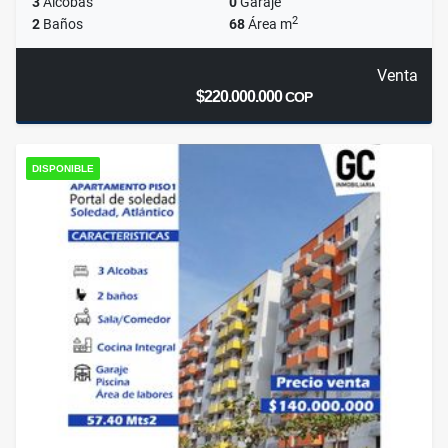
3
Alcobas
0
Garaje
2
2
Baños
68
Área m
Venta
$220.000.000
COP
DISPONIBLE