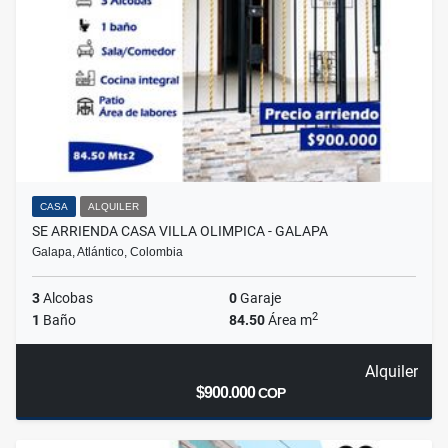
CASA
ALQUILER
SE ARRIENDA CASA VILLA OLIMPICA - GALAPA
Galapa, Atlántico, Colombia
3
Alcobas
0
Garaje
2
1
Baño
84.50
Área m
Alquiler
$900.000
COP