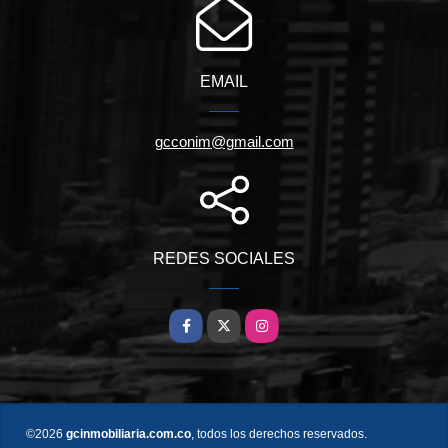
EMAIL
gcconim@gmail.com
REDES SOCIALES
Facebook
X
Instagram
©2026
gcinmobiliaria.com.co
, todos los derechos reservados.