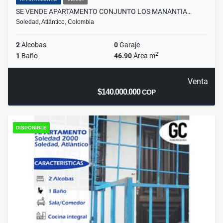
SE VENDE APARTAMENTO CONJUNTO LOS MANANTIA…
Soledad, Atlántico, Colombia
2
Alcobas
0
Garaje
2
1
Baño
46.90
Área m
Venta
$140.000.000
COP
DISPONIBLE