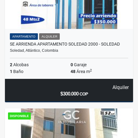
APARTAMENTO
ALQUILER
SE ARRIENDA APARTAMENTO SOLEDAD 2000 - SOLEDAD
Soledad, Atlántico, Colombia
2
Alcobas
0
Garaje
2
1
Baño
48
Área m
Alquiler
$300.000
COP
DISPONIBLE