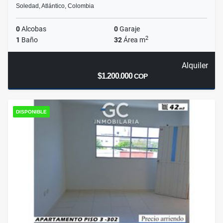
Soledad, Atlántico, Colombia
0
Alcobas
0
Garaje
2
1
Baño
32
Área m
Alquiler
$1.200.000
COP
DISPONIBLE