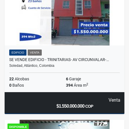
EDIFICIO
VENTA
SE VENDE EDIFICIO - TRINITARIAS- AV CIRCUNVALAR-…
Soledad, Atlántico, Colombia
22
Alcobas
6
Garaje
2
0
Baños
394
Área m
Venta
$1.550.000.000
COP
DISPONIBLE