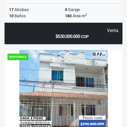
17
Alcobas
0
Garaje
2
10
Baños
180
Área m
Venta
$530.000.000
COP
DISPONIBLE