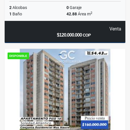
2
Alcobas
0
Garaje
2
1
Baño
42.88
Área m
Venta
$120.000.000
COP
DISPONIBLE