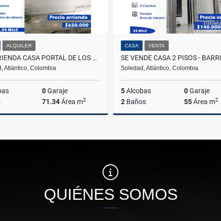
ALQUILER
CASA
VENTA
SE ARRIENDA CASA PORTAL DE LOS NOGALES - SOLEDAD
, Atlántico, Colombia
Soledad, Atlántico, Colombia
bas
0
Garaje
5
Alcobas
0
Garaje
2
2
o
71.34
Área m
2
Baños
55
Área m
Alquiler
$650.000
$140.000.000
QUIÉNES SOMOS