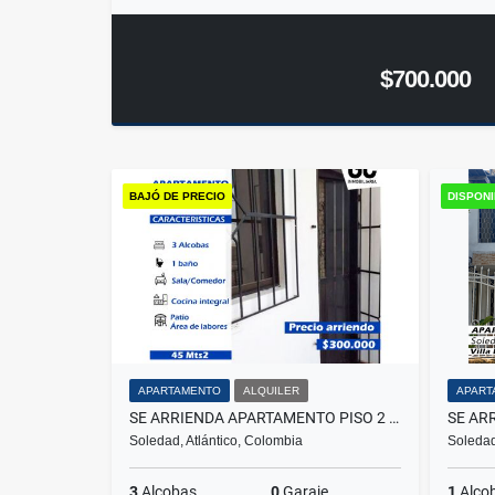
$700.000
BAJÓ DE PRECIO
DISPON
APARTAMENTO
ALQUILER
APART
SE ARRIENDA APARTAMENTO PISO 2 SOLEDAD 2000 (SOLEDAD, ATLANTICO)
Soledad, Atlántico, Colombia
Soledad
3
Alcobas
0
Garaje
1
Alco