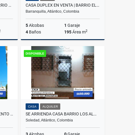
SE VENDE EDIFICIO 4 PISOS BARRIO EL PARQUE - SOLEDAD
CASA DUPLEX EN VENTA | BARRIO EL LIMÓN
Barranquilla, Atlántico, Colombia
5
Alcobas
1
Garaje
2
2
4
Baños
195
Área m
Venta
Venta
DISPONIBLE
$400.000.000
CASA
ALQUILER
SE VENDE ARRIENDA APARTAMENTO PISO 5 PUERTO GAITA
SE ARRIENDA CASA BARRIO LOS ALMENDROS
Soledad, Atlántico, Colombia
3
Alcobas
0
Garaje