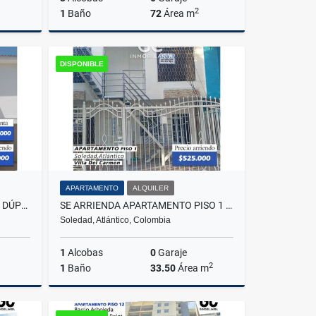
2
1
Baño
72
Área m
lquiler
Alquiler
DISPONIBLE
$650.000
APARTAMENTO
ALQUILER
SE VENDE O SE ARRIENDA CASA DÚPLEX - CONJUNTO RESIDENCIAL VILLA LINDA
SE ARRIENDA APARTAMENTO PISO 1 VILLA DEL CARMEN 102
Soledad, Atlántico, Colombia
1
Alcobas
0
Garaje
2
1
Baño
33.50
Área m
lquiler
Alquiler