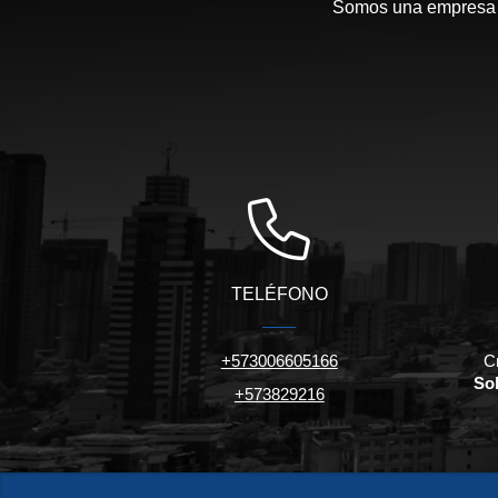
Somos una empresa c
TELÉFONO
+573006605166
C
Sol
+573829216