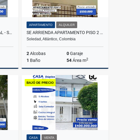
APARTAMENTO
ALQUILER
SE ARRIENDA LOCAL COMERCIAL - SOLEDAD 2000 - SOLEDAD
SE ARRIENDA APARTAMENTO PISO 2 VISTA HERMOSA
Soledad, Atlántico, Colombia
2
Alcobas
0
Garaje
2
1
Baño
54
Área m
lquiler
Alquiler
BAJÓ DE PRECIO
$550.000
CASA
VENTA