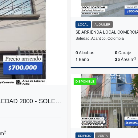
LOCAL
ALQUILER
Soledad, Atlántico, Colombia
0
Alcobas
0
Garaje
2
1
Baño
35
Área m
A
DISPONIBLE
$800.000
EDAD 2000 - SOLE…
2
 m
EDIFICIO
VENTA