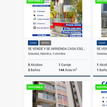
DISPONIBLE
DISPON
$160.000.000
CASA
VENTA
CASA
SE VENDE Y SE ARRIENDA CASA ESQUINERA DE 2 PISOS / LAS MORAS, SOLEDAD
Soledad, Atlántico, Colombia
Soledad
5
Alcobas
1
Garaje
1
Alco
2
3
Baños
144
Área m
1
Bañ
Venta
Alquiler
DISPONIBLE
DISPON
$190.000.000
$900.000