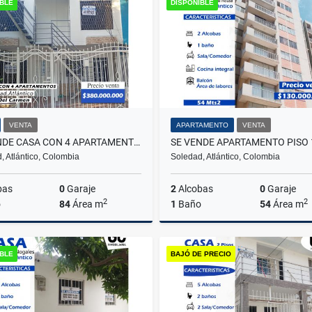
IBLE
DISPONIBLE
$140.000.000
$200.000.000
$1.000.0
VENTA
APARTAMENTO
VENTA
SE VENDE CASA CON 4 APARTAMENTOS VILLA DEL CARMEN
, Atlántico, Colombia
Soledad, Atlántico, Colombia
bas
0
Garaje
2
Alcobas
0
Garaje
2
2
o
84
Área m
1
Baño
54
Área m
Venta
IBLE
BAJÓ DE PRECIO
$380.000.000
$130.000.000