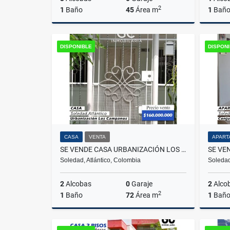
2
1
Baño
45
Área m
1
Bañ
Alquiler
DISPONIBLE
DISPON
$300.000
CASA
VENTA
APART
SE VENDE CASA URBANIZACIÓN LOS CAMPANOS
Soledad, Atlántico, Colombia
Soledad
2
Alcobas
0
Garaje
2
Alco
2
1
Baño
72
Área m
1
Bañ
Venta