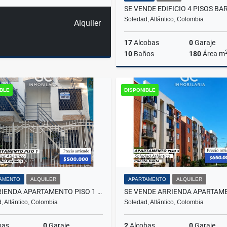
Soledad, Atlántico, Colombia
Alquiler
17
Alcobas
0
Garaje
10
Baños
180
Área m
IBLE
DISPONIBLE
$530.000.000
AMENTO
ALQUILER
APARTAMENTO
ALQUILER
SE ARRIENDA APARTAMENTO PISO 1 VILLA DEL CARMEN 101
, Atlántico, Colombia
Soledad, Atlántico, Colombia
bas
0
Garaje
2
Alcobas
0
Garaje