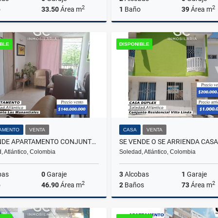
2
2
o
33.50
Área m
1
Baño
39
Área m
Alquiler
A
IBLE
DISPONIBLE
$500.000
$650.000
AMENTO
VENTA
CASA
VENTA
SE VENDE APARTAMENTO CONJUNTO LOS MANANTIALES TULIPAN - SOLEDAD
, Atlántico, Colombia
Soledad, Atlántico, Colombia
bas
0
Garaje
3
Alcobas
1
Garaje
2
2
o
46.90
Área m
2
Baños
73
Área m
Venta
Venta
A