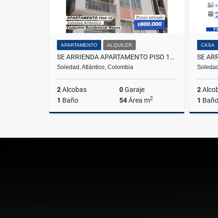
APARTAMENTO
ALQUILER
CASA
SE ARRIENDA APARTAMENTO PISO 12- CONJUNTO RESIDENCIAL HOUSE-SOLEDAD
Soledad, Atlántico, Colombia
Soledad
2
Alcobas
0
Garaje
2
Alco
2
1
Baño
54
Área m
1
Bañ
Alquiler
$800.000