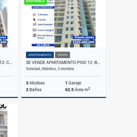
DISPONIBLE
00
$525.000
APARTAMENTO
VENTA
SE VENDE APARTAMENTO PISO 12- CONJUNTO RESIDENCIAL HOUSE-SOLEDAD
SE VENDE APARTAMENTO PISO 12 -BARRIO ARBOLEDA / CONJUNTO THE POINT
Soledad, Atlántico, Colombia
3
Alcobas
1
Garaje
2
2
Baños
62.5
Área m
Venta
Venta
$205.000.000