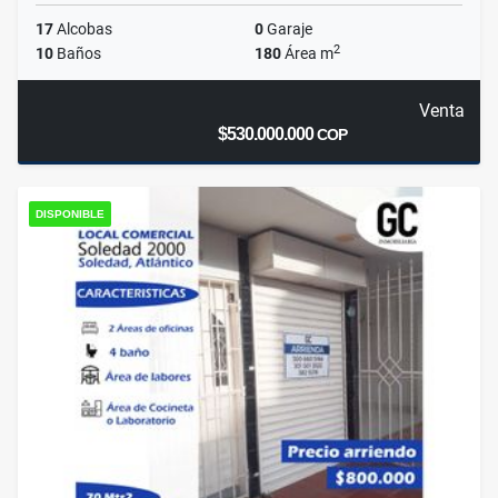
17
Alcobas
0
Garaje
2
10
Baños
180
Área m
Venta
$530.000.000
COP
DISPONIBLE