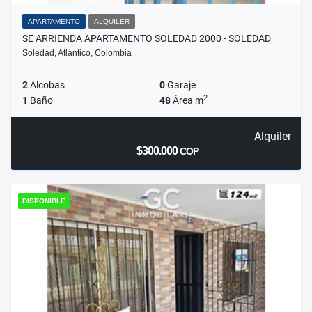
APARTAMENTO
ALQUILER
SE ARRIENDA APARTAMENTO SOLEDAD 2000 - SOLEDAD
Soledad, Atlántico, Colombia
2
Alcobas
0
Garaje
2
1
Baño
48
Área m
Alquiler
$300.000
COP
DISPONIBLE