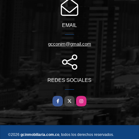
EMAIL
gcconim@gmail.com
REDES SOCIALES
Facebook
X
Instagram
©2026
gcinmobiliaria.com.co
, todos los derechos reservados.