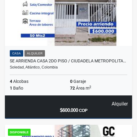
CASA
ALQUILER
SE ARRIENDA CASA 2DO PISO / CIUDADELA METROPOLITA…
Soledad, Atlántico, Colombia
4
Alcobas
0
Garaje
2
1
Baño
72
Área m
Alquiler
$600.000
COP
DISPONIBLE