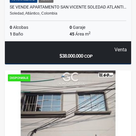
SE VENDE APARTAMENTO SAN VICENTE SOLEDAD ATLANTI…
Soledad, Atlántico, Colombia
0
Alcobas
0
Garaje
2
1
Baño
45
Área m
Venta
$38.000.000
COP
DISPONIBLE