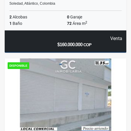
Soledad, Atlántico, Colombia
2
Alcobas
0
Garaje
2
1
Baño
72
Área m
Venta
$160.000.000
COP
DISPONIBLE