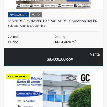
APARTAMENTO
VENTA
SE VENDE APARTAMENTO / PORTAL DE LOS MANANTIALES
Soledad, Atlántico, Colombia
2
Alcobas
0
Garaje
2
1
Baño
44.34
Área m
Venta
$85.000.000
COP
BAJÓ DE PRECIO