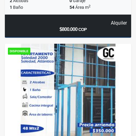
2
Alcobas
0
Garaje
2
1
Baño
54
Área m
Alquiler
$800.000
COP
DISPONIBLE