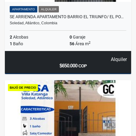
APARTAMENTO
ALQUILER
SE ARRIENDA APARTAMENTO BARRIO EL TRIUNFO/ EL PO…
Soledad, Atlántico, Colombia
2
Alcobas
0
Garaje
2
1
Baño
56
Área m
Alquiler
$650.000
COP
BAJÓ DE PRECIO