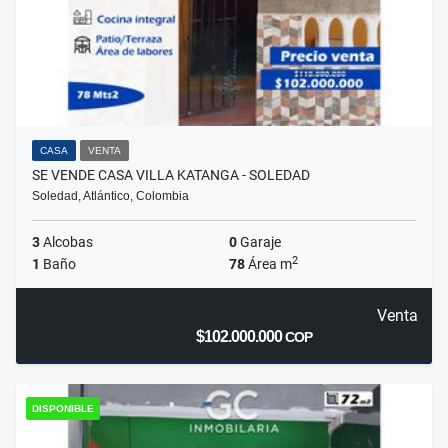
CASA
VENTA
SE VENDE CASA VILLA KATANGA - SOLEDAD
Soledad, Atlántico, Colombia
3
Alcobas
0
Garaje
2
1
Baño
78
Área m
Venta
$102.000.000
COP
DISPONIBLE