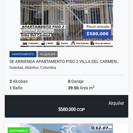
APARTAMENTO
ALQUILER
SE ARRIENDA APARTAMENTO PISO 2 VILLA DEL CARMEN…
Soledad, Atlántico, Colombia
2
Alcobas
0
Garaje
2
1
Baño
39.50
Área m
Alquiler
$580.000
COP
DISPONIBLE