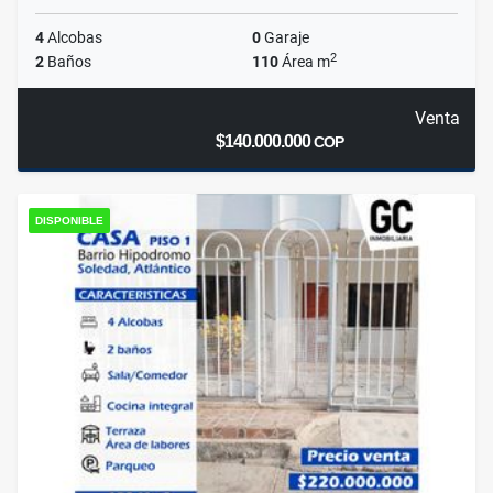
4
Alcobas
0
Garaje
2
2
Baños
110
Área m
Venta
$140.000.000
COP
DISPONIBLE