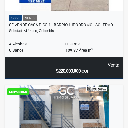
CASA
VENTA
SE VENDE CASA PÍSO 1 - BARRIO HIPODROMO - SOLEDAD
Soledad, Atlántico, Colombia
4
Alcobas
0
Garaje
2
0
Baños
139.87
Área m
Venta
$220.000.000
COP
DISPONIBLE