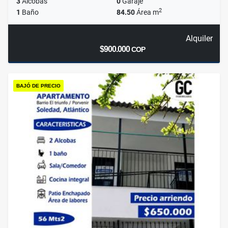
3
Alcobas
0
Garaje
2
1
Baño
84.50
Área m
Alquiler
$900.000
COP
BAJÓ DE PRECIO