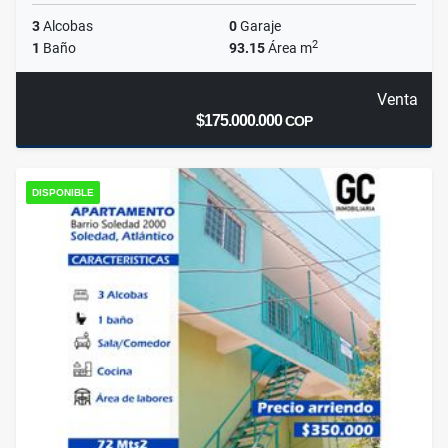
3
Alcobas
0
Garaje
2
1
Baño
93.15
Área m
Venta
$175.000.000
COP
DISPONIBLE