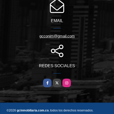
EMAIL
gcconim@gmail.com
REDES SOCIALES
Facebook
X
Instagram
©2026
gcinmobiliaria.com.co
, todos los derechos reservados.